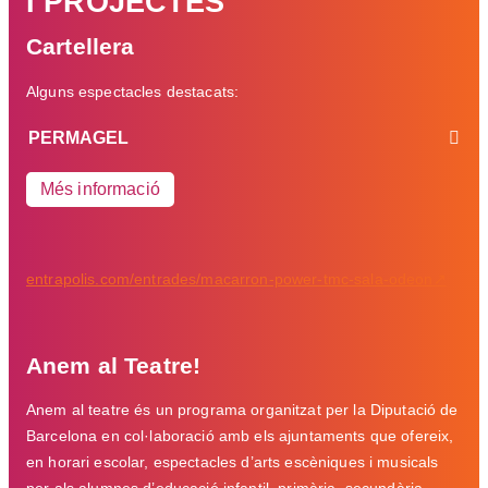
I PROJECTES
CONTACTE
Cartellera
Segueix-nos a
Alguns espectacles destacats:
PERMAGEL
Més informació
entrapolis.com/entrades/macarron-power-tmc-sala-odeon↗
Anem al Teatre!
Anem al teatre és un programa organitzat per la Diputació de
Barcelona en col·laboració amb els ajuntaments que ofereix,
en horari escolar, espectacles d’arts escèniques i musicals