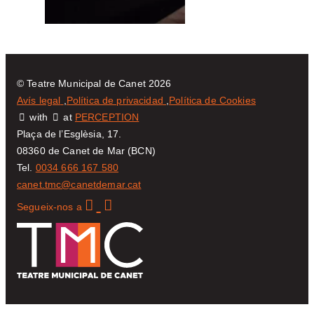
CONTACTE
Segueix-nos a
© Teatre Municipal de Canet 2026
Avís legal
Política de privacidad
Política de Cookies
with
at
PERCEPTION
Plaça de l’Esglèsia, 17.
08360 de Canet de Mar (BCN)
Tel.
0034 666 167 580
canet.tmc@canetdemar.cat
Segueix-nos a