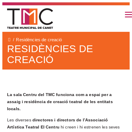
INICI
PROGRAMACIÓ
Residències de creació
CARTELLERA
RESIDÈNCIES DE
LES ESCOLES AL TMC
CREACIÓ
PROGRAMACIO ENTITATS LOCALS
PROGRAMACIÓ CINEMA
ESPECTACLES PER A TOTA LA
FAMILIA
La sala Centru del TMC funciona com a espai per a
assaig i residència de creació teatral de les entitats
PROGRAMACIÓ CAFÉ ODÈON
locals.
PROGRAMACIÓ ESPAIS A L’AIRE
Les diverses
directores i directors de l’Associació
LLIURE (LA PLAÇA I EL PATI)
Artística Teatral El Centru
hi creen i hi estrenen les seves