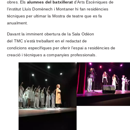
obres. Els
alumnes del batxillerat
d’Arts Escèniques de
COMPROMÍS AMB LA FORMACIÓ
l’institut Lluís Domènech i Montaner hi fan residències
ARTÍSTICA
tècniques per ultimar la Mostra de teatre que es fa
anualment.
EL TMC
HISTÒRIA
Davant la imminent obertura de la Sala Odèon
del TMC s’està treballant en el redactat de
ESPAIS
condicions específiques per oferir l’espai a residències de
L’EQUIP
creació i tècniques a companyies professionals.
FILOSOFIA
ENTRADES I ABONAMENTS
LLOGUER D’ESPAIS
ENTITATS I COL·LABORADORS
RESIDÈNCIES DE CREACIÓ
NOTÍCIES