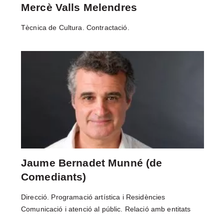
Mercè Valls Melendres
COMPROMÍS AMB LA FORMACIÓ
ARTÍSTICA
Tècnica de Cultura. Contractació.
EL TMC
HISTÒRIA
ESPAIS
L’EQUIP
FILOSOFIA
ENTRADES I ABONAMENTS
LLOGUER D’ESPAIS
Jaume Bernadet Munné (de
ENTITATS I COL·LABORADORS
Comediants)
RESIDÈNCIES DE CREACIÓ
Direcció. Programació artística i Residències
NOTÍCIES
Comunicació i atenció al públic. Relació amb entitats