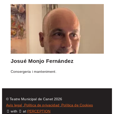
CONTACTE
Segueix-nos a
Josué Monjo Fernández
Consergeria i manteniment.
© Teatre Municipal de Canet 2026
Avís legal
Política de privacidad
Política de Cookies
with
at
PERCEPTION