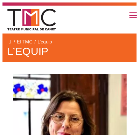
INICI
PROGRAMACIÓ
El TMC
L’equip
CARTELLERA
L’EQUIP
LES ESCOLES AL TMC
PROGRAMACIO ENTITATS LOCALS
PROGRAMACIÓ CINEMA
ESPECTACLES PER A TOTA LA
FAMILIA
PROGRAMACIÓ CAFÉ ODÈON
PROGRAMACIÓ ESPAIS A L’AIRE
LLIURE (LA PLAÇA I EL PATI)