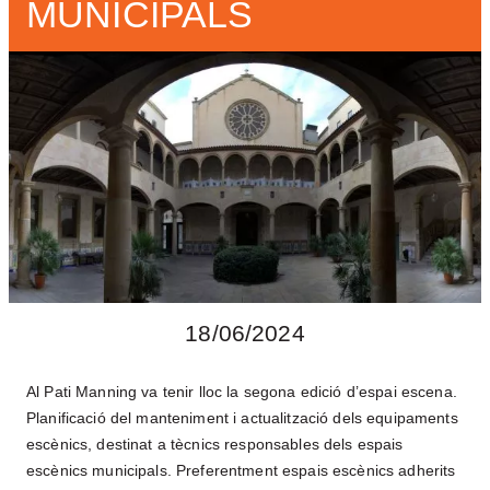
MUNICIPALS
COMPROMÍS AMB LA FORMACIÓ
ARTÍSTICA
EL TMC
HISTÒRIA
ESPAIS
L’EQUIP
FILOSOFIA
ENTRADES I ABONAMENTS
LLOGUER D’ESPAIS
18/06/2024
ENTITATS I COL·LABORADORS
Al Pati Manning va tenir lloc la segona edició d’espai escena.
RESIDÈNCIES DE CREACIÓ
Planificació del manteniment i actualització dels equipaments
escènics, destinat a tècnics responsables dels espais
NOTÍCIES
escènics municipals. Preferentment espais escènics adherits