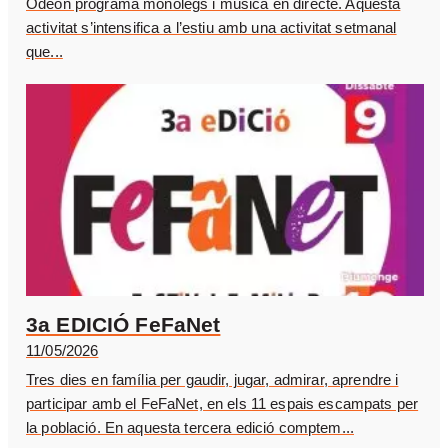
Odèon programa monòlegs i música en directe. Aquesta
activitat s’intensifica a l’estiu amb una activitat setmanal
que...
3a EDICIÓ FeFaNet
11/05/2026
Tres dies en família per gaudir, jugar, admirar, aprendre i
participar amb el FeFaNet, en els 11 espais escampats per
la població. En aquesta tercera edició comptem...