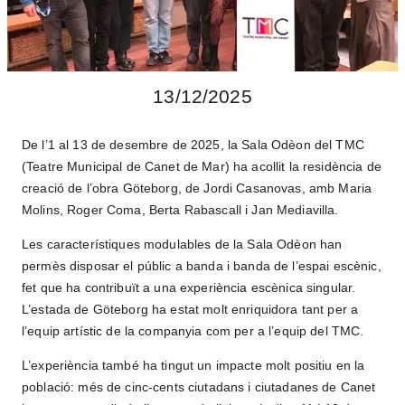
COMPROMÍS AMB LA FORMACIÓ
ARTÍSTICA
EL TMC
13/12/2025
HISTÒRIA
ESPAIS
De l’1 al 13 de desembre de 2025, la Sala Odèon del TMC
L’EQUIP
(Teatre Municipal de Canet de Mar) ha acollit la residència de
creació de l’obra Göteborg, de Jordi Casanovas, amb Maria
FILOSOFIA
Molins, Roger Coma, Berta Rabascall i Jan Mediavilla.
ENTRADES I ABONAMENTS
Les característiques modulables de la Sala Odèon han
permès disposar el públic a banda i banda de l’espai escènic,
LLOGUER D’ESPAIS
fet que ha contribuït a una experiència escènica singular.
ENTITATS I COL·LABORADORS
L’estada de Göteborg ha estat molt enriquidora tant per a
l’equip artístic de la companyia com per a l’equip del TMC.
RESIDÈNCIES DE CREACIÓ
L’experiència també ha tingut un impacte molt positiu en la
NOTÍCIES
població: més de cinc-cents ciutadans i ciutadanes de Canet