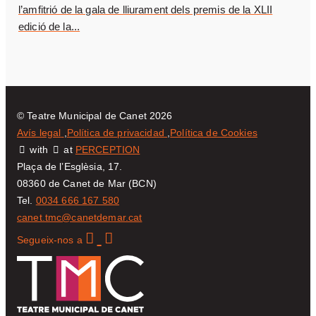
l’amfitrió de la gala de lliurament dels premis de la XLII
edició de la...
© Teatre Municipal de Canet 2026
Avís legal
Política de privacidad
Política de Cookies
with
at
PERCEPTION
Plaça de l’Esglèsia, 17.
08360 de Canet de Mar (BCN)
Tel.
0034 666 167 580
canet.tmc@canetdemar.cat
Segueix-nos a